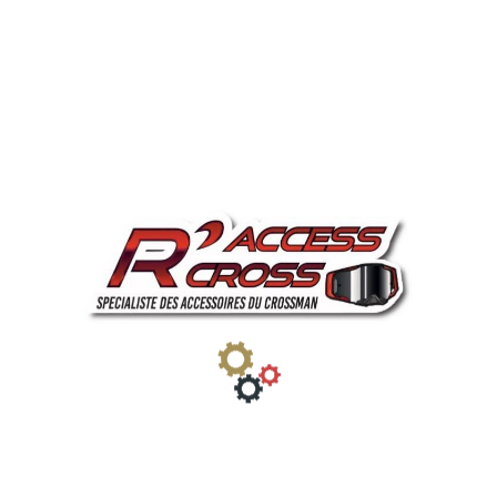
Paiement
Description
Product Details
Raccesscross
est le spécialiste de
l'
équipement pilote
motocross Mx
et
side
car cross
.
Vous pouvez retrouvez
casque
,
lunette
,
maillot et pantalon
,
gants
,
protection
,
bottes
,... . Nous proposons également un
choix d'
écran de lunette
et de tear-off et