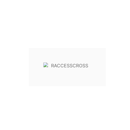
Security Policy (edit With Customer
Reassurance Module)
Return Policy (edit With Customer
Reassurance Module)
Contact : Raccesscross@gmail.com
Paiement En 4X Sans Frais En Sélectionnant
PAYPAL Comme Moyen De Paiement
Product Details
Reference
In stock
8 Items