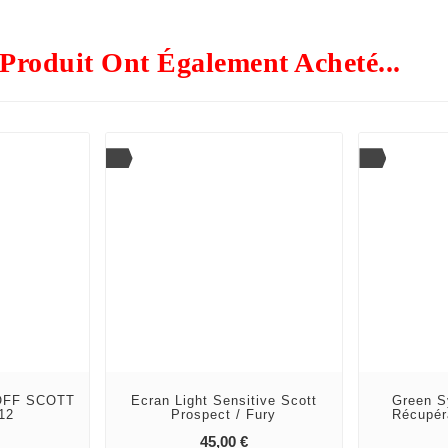
Produit Ont Également Acheté...
OFF SCOTT
Ecran Light Sensitive Scott
Green S
12
Prospect / Fury
Récupér
pping_cart
add_shopping_cart
Prix
Prix
45,00 €