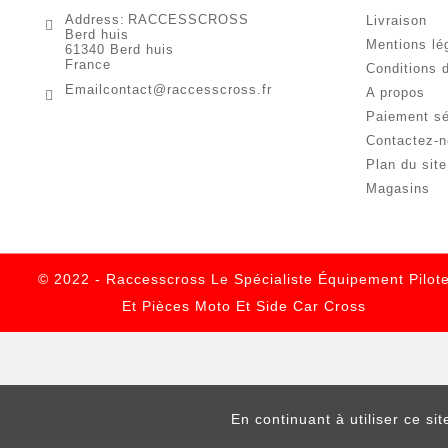
Address:
RACCESSCROSS
Livraison
Berd huis
Mentions lé
61340 Berd huis
France
Conditions d
Email
contact@raccesscross.fr
A propos
Paiement sé
Contactez-
Plan du site
Magasins
© 2022 - Raccesscross Le Spécialiste Équipement Pilot
Et Pièces Moto Et Side Car Cross
En continuant à utiliser ce si