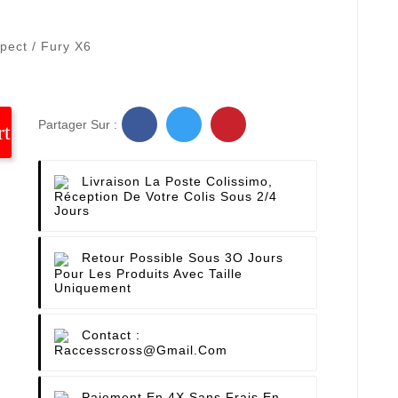
pect / Fury X6
Partager Sur :
rt
Livraison La Poste Colissimo,
Réception De Votre Colis Sous 2/4
Jours
Retour Possible Sous 3O Jours
Pour Les Produits Avec Taille
Uniquement
Contact :
Raccesscross@gmail.com
Paiement En 4X Sans Frais En