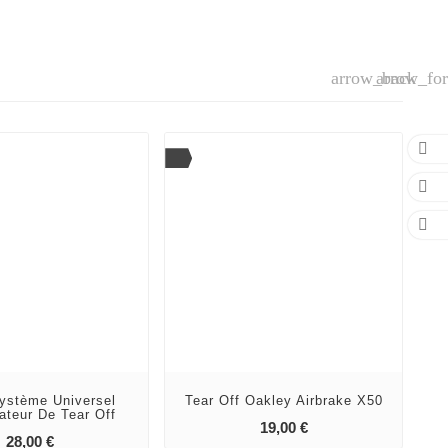
arrow_back
arrow_fo



FAI
ystème Universel
Tear Off Oakley Airbrake X50
ateur De Tear Off
add_shopping_cart
Prix
19,00 €
add_shopping_cart
Prix
28,00 €