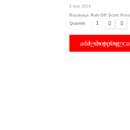
5 mai 2024
Rouleaux Roll-Off Scott Pros
Quantité:
add_shopping_ca
Ajouter Au Chariot