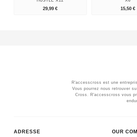
HUSTLE X12
X6
add_shopping_cart
add_sho
Prix
29,99 €
15,50 €
R'accesscross est une entrepri
Vous pourrez nous retrouver su
Cross. R'accesscross vous pr
endur
ADRESSE
OUR CO