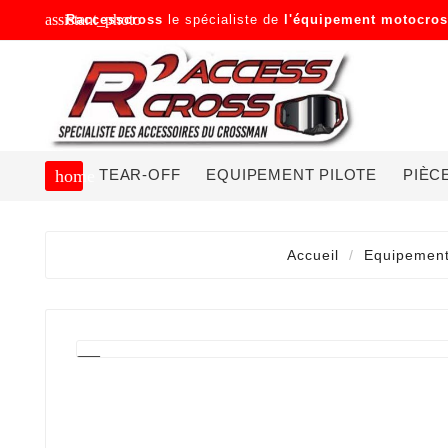
assistant_photo
Raccesscross
le spécialiste de
l'équipement motocro
TEAR-OFF
EQUIPEMENT PILOTE
PIÈC
home
Accueil
Equipement