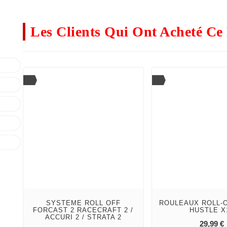
Les Clients Qui Ont Acheté Ce 
SYSTEME ROLL OFF
ROULEAUX ROLL-
FORCAST 2 RACECRAFT 2 /
HUSTLE X
ACCURI 2 / STRATA 2
add_sho
29,99 €