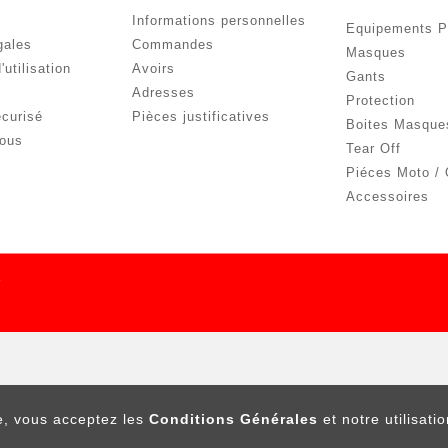
Informations personnelles
Equipements Pi
gales
Commandes
Masques
'utilisation
Avoirs
Gants
Adresses
Protection
curisé
Pièces justificatives
Boites Masque
nous
Tear Off
Piéces Moto / 
Accessoires
e
ROULEAUX ROLL-OFF
SCOTT PROSPECT / FURY
X6
te, vous acceptez les
Conditions Générales
et notre utilisati
24,00 €