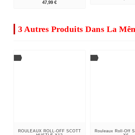
add_shopping_cart
Prix
47,99 €
3 Autres Produits Dans La Mêm
ROULEAUX ROLL-OFF SCOTT
Rouleaux Roll-Off S