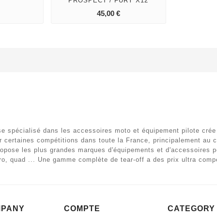
PROSPECT / FURY X12
pping_cart
add_shopping_cart
Prix
Prix
45,00 €
se spécialisé dans les accessoires moto et équipement pilote crée
r certaines compétitions dans toute la France, principalement au
opose les plus grandes marques d'équipements et d'accessoires po
o, quad ... Une gamme complète de tear-off a des prix ultra compé
MPANY
COMPTE
CATEGORY