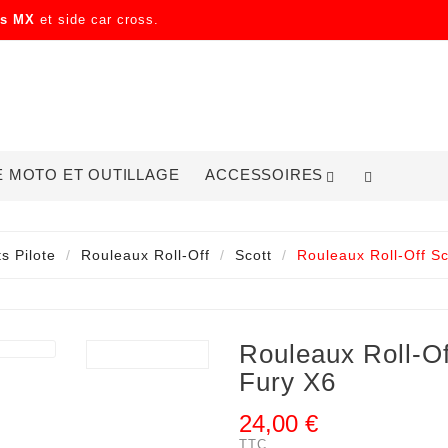
ss
MX
et side car cross.
E MOTO ET OUTILLAGE
ACCESSOIRES
s Pilote
Rouleaux Roll-Off
Scott
Rouleaux Roll-Off Sc

Rouleaux Roll-Of
Fury X6
24,00 €
TTC