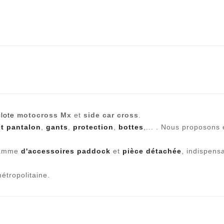
ilote
motocross Mx
et
side car cross
.
et pantalon
,
gants
,
protection
,
bottes
,... . Nous proposons
 gamme
d'accessoires paddock
et
pièce détachée
, indispens
étropolitaine.