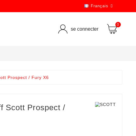
Français

0
se connecter
ott Prospect / Fury X6
f Scott Prospect /